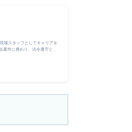
、現場スタッフとしてキャリアを
える案件に携わり、法令遵守と再
ンの構築やスタッフ教育にも尽
性の高い回収体制と正確な情報