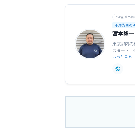
この記事の執
不用品回収
宮本隆一 / 
東京都内の
スタート。
もっと見る
資源化を徹
力。現在は
発信を通じ