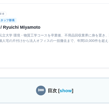
筆者
スタッフ部長
Ryuichi Miyamoto
私立大学 環境・物質工学コースを卒業後、不用品回収業界に身を置き
個人宅の片付けから法人オフィスの一括撤去まで、年間10,000件を超
底してきた。現場での豊富な経験をもとに、効率的な回収オペレーショ
「日本不用品回収センター」の回収隊長として現場全体を統括し、信頼
て、業界の健全化と環境負荷の軽減に貢献している。
目次
[
show
]