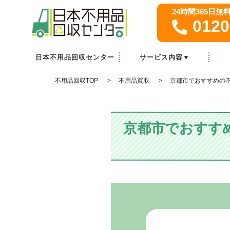
24時間365日
0120
日本不用品回収センター
サービス内容▼
家庭・オフィスの粗大ゴミ回収
ゴミ屋敷清掃
不用品買取
遺品整理
不用品回収TOP
不用品買取
京都市でおすすめの
京都市でおすす