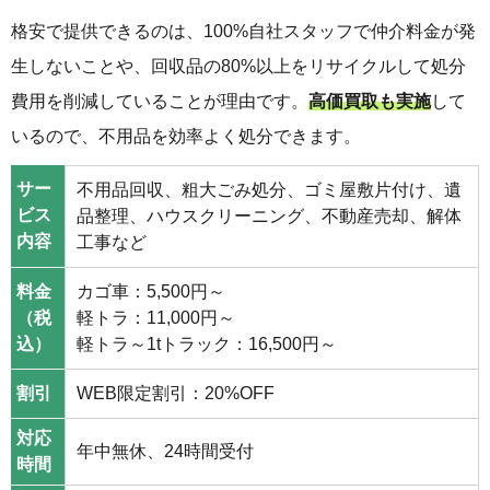
格安で提供できるのは、100%自社スタッフで仲介料金が発
生しないことや、回収品の80%以上をリサイクルして処分
費用を削減していることが理由です。
高価買取も実施
して
いるので、不用品を効率よく処分できます。
サー
不用品回収、粗大ごみ処分、ゴミ屋敷片付け、遺
ビス
品整理、ハウスクリーニング、不動産売却、解体
内容
工事など
料金
カゴ車：5,500円～
（税
軽トラ：11,000円～
込）
軽トラ～1tトラック：16,500円～
割引
WEB限定割引：20%OFF
対応
年中無休、24時間受付
時間