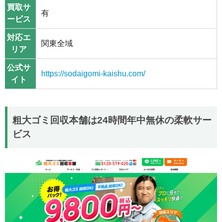
買取サ
有
ービス
対応エ
関東全域
リア
公式サ
https://sodaigomi-kaishu.com/
イト
粗大ゴミ回収本舗は24時間年中無休の柔軟サー
ビス