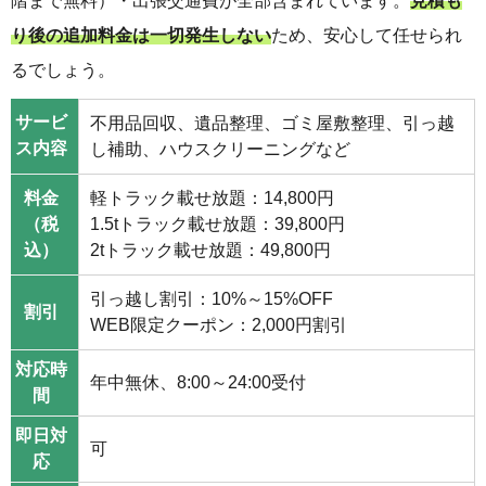
階まで無料）・出張交通費が全部含まれています。
見積も
り後の追加料金は一切発生しない
ため、安心して任せられ
るでしょう。
サービ
不用品回収、遺品整理、ゴミ屋敷整理、引っ越
ス内容
し補助、ハウスクリーニングなど
料金
軽トラック載せ放題：14,800円
（税
1.5tトラック載せ放題：39,800円
込）
2tトラック載せ放題：49,800円
引っ越し割引：10%～15%OFF
割引
WEB限定クーポン：2,000円割引
対応時
年中無休、8:00～24:00受付
間
即日対
可
応