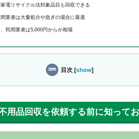
で家電リサイクル法対象品目も回収できる
民間業者は大量処分や急ぎの場合に最適
、民間業者は5,000円からが相場
目次
[
show
]
不用品回収を依頼する前に知って