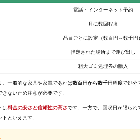
電話・インターネット予約
月に数回程度
品目ごとに設定（数百円～数千円
指定された場所まで運び出し
粗大ゴミ処理券の購入
り、一般的な家具や家電であれば
数百円から数千円程度
で処分
できないため注意が必要です。
トは
料金の安さと信頼性の高さ
です。一方で、回収日が限られ
ットといえます。
ト