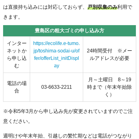
は直接持ち込みには対応しておらず、
戸別収集のみ
利用で
きます。
豊島区の粗大ゴミの申し込み方
インター
https://ecolife.e-tumo.
ネットか
jp/toshima-sodai-u/of
24時間受付 ※メー
ら申し込
fer/offerList_initDispl
ルアドレスが必要
む
ay
月～土曜日 8～19
電話の場
03-6633-2211
時まで（年末年始除
合
く）
※令和5年3月から申し込み先が変更されていますのでご注
意ください。
週明けや年末年始、引越しの繁忙期などは電話がつながり