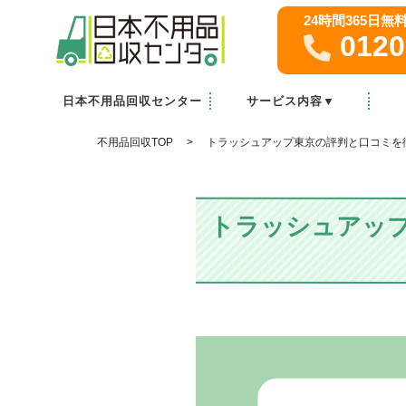
24時間365日
0120
日本不用品回収センター
サービス内容▼
家庭・オフィスの粗大ゴミ回収
ゴミ屋敷清掃
不用品買取
遺品整理
不用品回収TOP
トラッシュアップ東京の評判と口コミを
トラッシュアッ