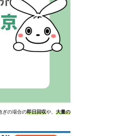
急ぎの場合の
即日回収
や、
大量の