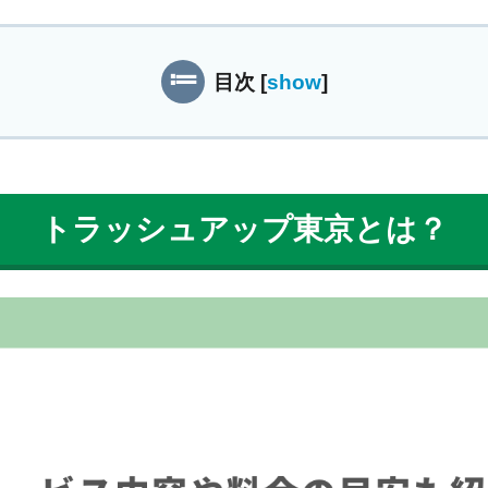
目次
[
show
]
トラッシュアップ東京とは？