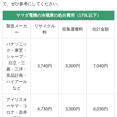
で、ぜひ参考にしてください。
ヤマダ電機の冷蔵庫の処分費用（170L以下）
製造メーカ
リサイクル
収集運搬料
合計金額
ー
料
パナソニッ
ク・東芝・
シャープ・
日立・三
3,740円
3,300円
7,040円
菱・三洋・
良品計画・
ハイアール
など
アイリスオ
ーヤマ・コ
4,730円
3,300円
8,030円
ロナ・吉井