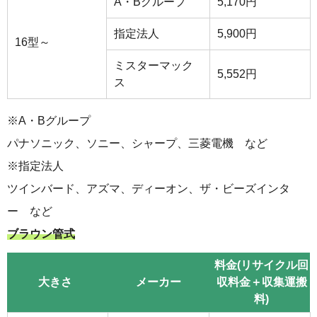
A・Bグループ
5,170円
指定法人
5,900円
16型～
ミスターマック
5,552円
ス
※A・Bグループ
パナソニック、ソニー、シャープ、三菱電機 など
※指定法人
ツインバード、アズマ、ディーオン、ザ・ビーズインタ
ー など
ブラウン管式
料金(リサイクル回
大きさ
メーカー
収料金＋収集運搬
料)