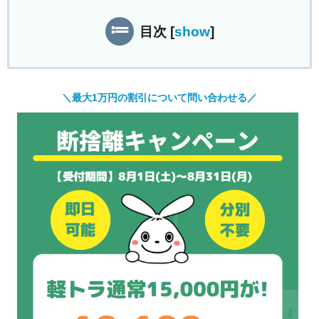
目次
[
show
]
＼最大1万円の割引について問い合わせる／